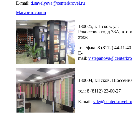
E-mail:
d.savelyeva@centerkrovel.ru
Магазин-салон
180025, г. Псков, ул.
Рокоссовскго, д.38А, втор
этаж
тел./факс 8 (8112) 44-11-40
E-
mail:
v.stepanova@centerkro
180004, г.Псков, Шоссейна
тел: 8 (8112) 23-00-27
E-mail:
sale@centerkrovel.r