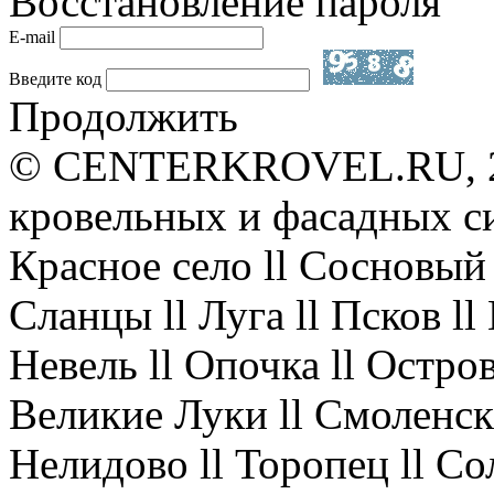
Восстановление пароля
E-mail
Введите код
Продолжить
© CENTERKROVEL.RU, 20
кровельных и фасадных с
Красное село ll Сосновый 
Сланцы ll Луга ll Псков l
Невель ll Опочка ll Остров
Великие Луки ll Смоленск 
Нелидово ll Торопец ll Со