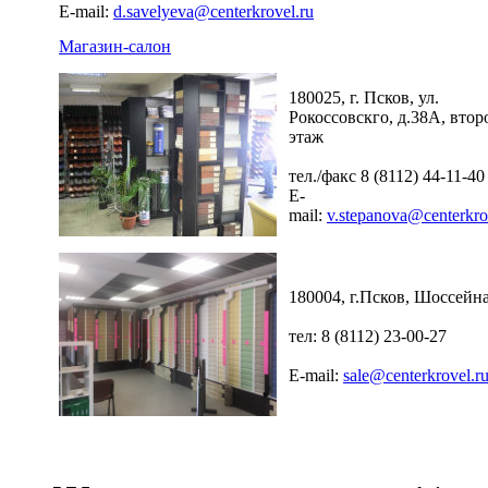
E-mail:
d.savelyeva@centerkrovel.ru
Магазин-салон
180025, г. Псков, ул.
Рокоссовскго, д.38А, втор
этаж
тел./факс 8 (8112) 44-11-40
E-
mail:
v.stepanova@centerkro
180004, г.Псков, Шоссейна
тел: 8 (8112) 23-00-27
E-mail:
sale@centerkrovel.r