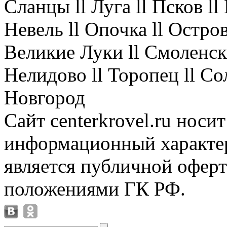
Сланцы ll Луга ll Псков l
Невель ll Опочка ll Остров
Великие Луки ll Смоленск 
Нелидово ll Торопец ll Со
Новгород
Сайт centerkrovel.ru носи
информационный характер
является публичной офер
положениями ГК РФ.