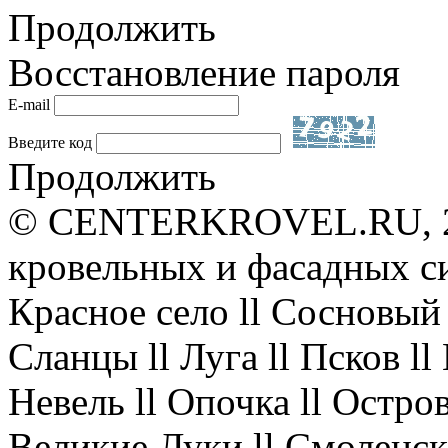
Продолжить
Восстановление пароля
E-mail
Введите код
Продолжить
© CENTERKROVEL.RU, 20
кровельных и фасадных с
Красное село ll Сосновый 
Сланцы ll Луга ll Псков l
Невель ll Опочка ll Остров
Великие Луки ll Смоленск 