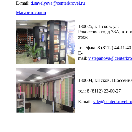
E-mail:
d.savelyeva@centerkrovel.ru
Магазин-салон
180025, г. Псков, ул.
Рокоссовскго, д.38А, втор
этаж
тел./факс 8 (8112) 44-11-40
E-
mail:
v.stepanova@centerkro
180004, г.Псков, Шоссейна
тел: 8 (8112) 23-00-27
E-mail:
sale@centerkrovel.r