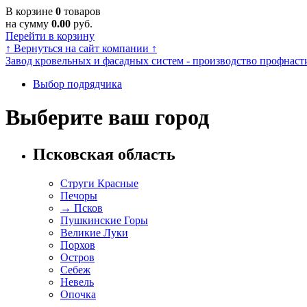
В корзине
0
товаров
на сумму
0.00
руб.
Перейти в корзину
↑
Вернуться на сайт компании
↑
Завод кровельных и фасадных систем - производство профнасти
Выбор подрядчика
Выберите ваш город
Псковская область
Струги Красные
Печоры
→
Псков
Пушкинские Горы
Великие Луки
Порхов
Остров
Себеж
Невель
Опочка