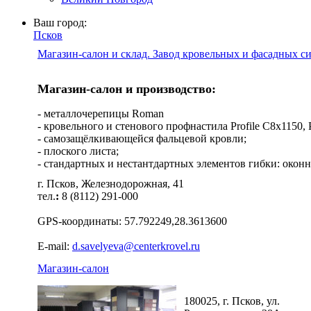
Ваш город:
Псков
Магазин-салон и склад. Завод кровельных и фасадных с
Магазин-салон и производство:
- металлочерепицы Roman
- кровельного и стенового профнастила Profile C8х1150, Pro
- самозащёлкивающейся фальцевой кровли;
- плоского листа;
- стандартных и нестантдартных элементов гибки: оконн
г. Псков, Железнодорожная, 41
тел.
:
8 (8112) 291-000
GPS-координаты: 57.792249,28.3613600
E-mail:
d.savelyeva@centerkrovel.ru
Магазин-салон
180025, г. Псков, ул.