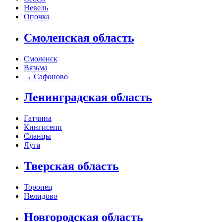
Невель
Опочка
Смоленская область
Смоленск
Вязьма
→
Сафоново
Ленинградская область
Гатчина
Кингисепп
Сланцы
Луга
Тверская область
Торопец
Нелидово
Новгородская область