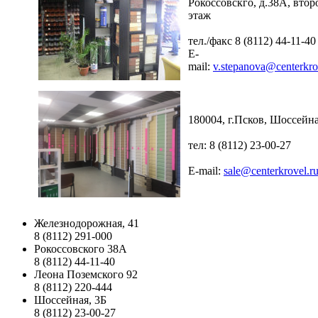
Рокоссовскго, д.38А, втор
этаж
тел./факс 8 (8112) 44-11-40
E-
mail:
v.stepanova@centerkro
180004, г.Псков, Шоссейна
тел: 8 (8112) 23-00-27
E-mail:
sale@centerkrovel.r
Железнодорожная, 41
8 (8112) 291-000
Рокоссовского 38А
8 (8112) 44-11-40
Леона Поземского 92
8 (8112) 220-444
Шоссейная, 3Б
8 (8112) 23-00-27