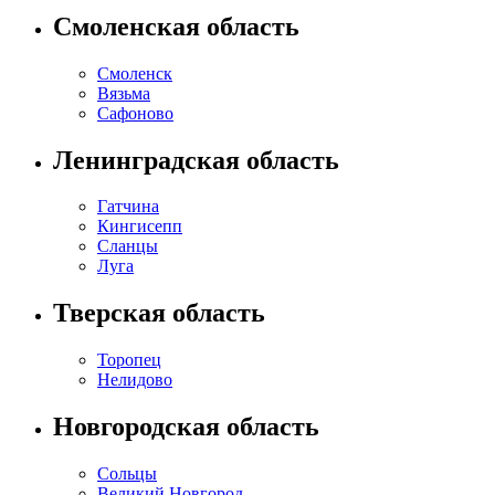
Смоленская область
Смоленск
Вязьма
Сафоново
Ленинградская область
Гатчина
Кингисепп
Сланцы
Луга
Тверская область
Торопец
Нелидово
Новгородская область
Сольцы
Великий Новгород