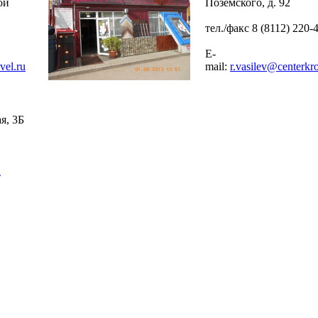
ой
Поземского, д. 92
тел./факс 8 (8112) 220-
E-
vel.ru
mail:
r.vasilev@centerkro
я, 3Б
u