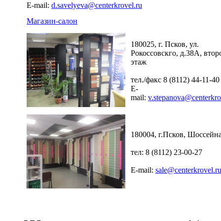
E-mail:
d.savelyeva@centerkrovel.ru
Магазин-салон
180025, г. Псков, ул.
Рокоссовскго, д.38А, втор
этаж
тел./факс 8 (8112) 44-11-40
E-
mail:
v.stepanova@centerkro
180004, г.Псков, Шоссейна
тел: 8 (8112) 23-00-27
E-mail:
sale@centerkrovel.r