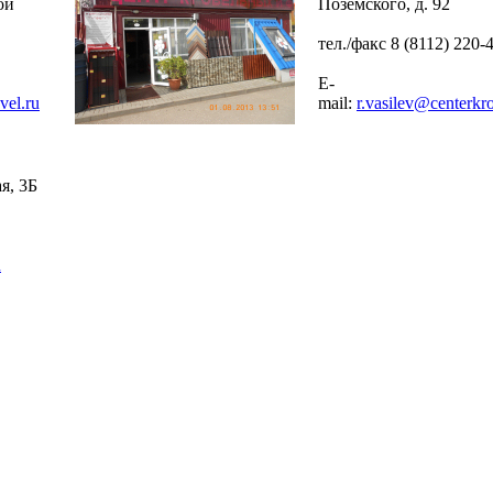
ой
Поземского, д. 92
тел./факс 8 (8112) 220-
E-
vel.ru
mail:
r.vasilev@centerkro
я, 3Б
u