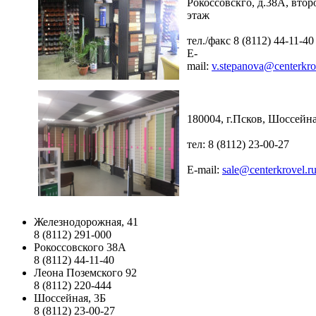
Рокоссовскго, д.38А, втор
этаж
тел./факс 8 (8112) 44-11-40
E-
mail:
v.stepanova@centerkro
180004, г.Псков, Шоссейна
тел: 8 (8112) 23-00-27
E-mail:
sale@centerkrovel.r
Железнодорожная, 41
8 (8112) 291-000
Рокоссовского 38А
8 (8112) 44-11-40
Леона Поземского 92
8 (8112) 220-444
Шоссейная, 3Б
8 (8112) 23-00-27