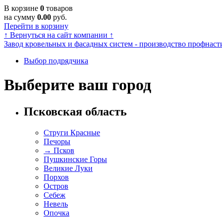
В корзине
0
товаров
на сумму
0.00
руб.
Перейти в корзину
↑
Вернуться на сайт компании
↑
Завод кровельных и фасадных систем - производство профнасти
Выбор подрядчика
Выберите ваш город
Псковская область
Струги Красные
Печоры
→
Псков
Пушкинские Горы
Великие Луки
Порхов
Остров
Себеж
Невель
Опочка