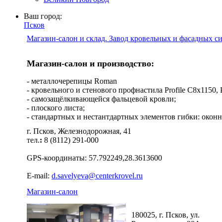
Ваш город:
Псков
Магазин-салон и склад. Завод кровельных и фасадных с
Магазин-салон и производство:
- металлочерепицы Roman
- кровельного и стенового профнастила Profile C8х1150, Pro
- самозащёлкивающейся фальцевой кровли;
- плоского листа;
- стандартных и нестантдартных элементов гибки: оконн
г. Псков, Железнодорожная, 41
тел.
:
8 (8112) 291-000
GPS-координаты: 57.792249,28.3613600
E-mail:
d.savelyeva@centerkrovel.ru
Магазин-салон
180025, г. Псков, ул.