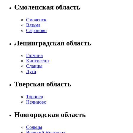
Смоленская область
Смоленск
Вязьма
Сафоново
Ленинградская область
Гатчина
Кингисепп
Сланцы
Луга
Тверская область
Торопец
Нелидово
Новгородская область
Сольцы
Великий Новгород