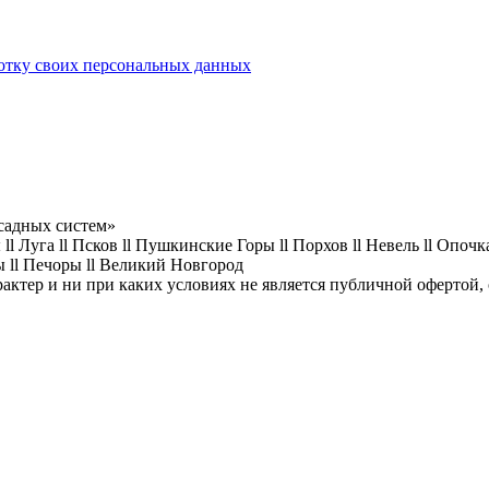
ботку своих персональных данных
садных систем»
l Луга ll Псков ll Пушкинские Горы ll Порхов ll Невель ll Опочка
цы ll Печоры ll Великий Новгород
рактер и ни при каких условиях не является публичной офертой