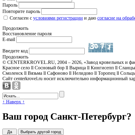
Пароль
Повторите пароль
Согласен с
условиями регистрации
и даю
согласие на обра
Продолжить
Восстановление пароля
E-mail
Введите код
Продолжить
© CENTERKROVEL.RU, 2004 – 2026, «Завод кровельных и фа
Красное село ll Сосновый бор ll Вырица ll Кингисепп ll Сланцы l
Смоленск ll Вязьма ll Сафоново ll Нелидово ll Торопец ll Соль
Сайт centerkrovel.ru носит исключительно информационный ха
↑
Наверх
↑
Ваш город
Санкт-Петербург
?
Да
Выбрать другой город