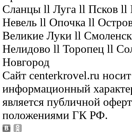
Сланцы ll Луга ll Псков l
Невель ll Опочка ll Остров
Великие Луки ll Смоленск 
Нелидово ll Торопец ll Со
Новгород
Сайт centerkrovel.ru носи
информационный характер
является публичной офер
положениями ГК РФ.