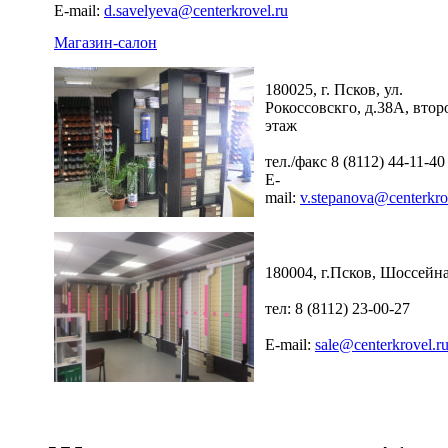
E-mail:
d.savelyeva@centerkrovel.ru
Магазин-салон
180025, г. Псков, ул.
Рокоссовскго, д.38А, втор
этаж
тел./факс 8 (8112) 44-11-40
E-
mail:
v.stepanova@centerkro
180004, г.Псков, Шоссейна
тел: 8 (8112) 23-00-27
E-mail:
sale@centerkrovel.r