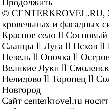
Продолжить
© CENTERKROVEL.RU, 20
кровельных и фасадных с
Красное село ll Сосновый 
Сланцы ll Луга ll Псков l
Невель ll Опочка ll Остров
Великие Луки ll Смоленск 
Нелидово ll Торопец ll Со
Новгород
Сайт centerkrovel.ru носи