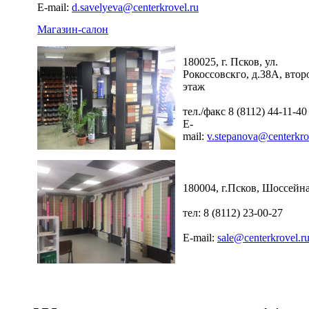
E-mail:
d.savelyeva@centerkrovel.ru
Магазин-салон
180025, г. Псков, ул.
Рокоссовскго, д.38А, втор
этаж
тел./факс 8 (8112) 44-11-40
E-
mail:
v.stepanova@centerkro
180004, г.Псков, Шоссейна
тел: 8 (8112) 23-00-27
E-mail:
sale@centerkrovel.r