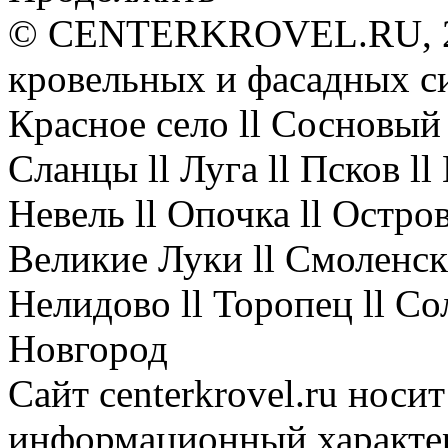
© CENTERKROVEL.RU, 20
кровельных и фасадных с
Красное село ll Сосновый 
Сланцы ll Луга ll Псков l
Невель ll Опочка ll Остров
Великие Луки ll Смоленск 
Нелидово ll Торопец ll Со
Новгород
Сайт centerkrovel.ru носи
информационный характер