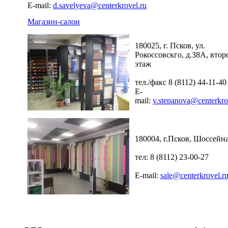
E-mail:
d.savelyeva@centerkrovel.ru
Магазин-салон
180025, г. Псков, ул.
Рокоссовскго, д.38А, втор
этаж
тел./факс 8 (8112) 44-11-40
E-
mail:
v.stepanova@centerkro
180004, г.Псков, Шоссейна
тел: 8 (8112) 23-00-27
E-mail:
sale@centerkrovel.r