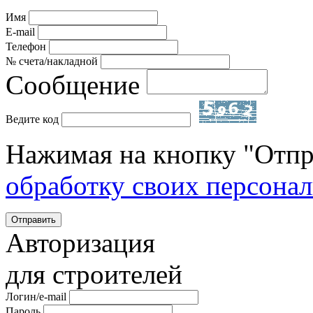
Имя
E-mail
Телефон
№ счета/накладной
Сообщение
Ведите код
Нажимая на кнопку "Отпр
обработку своих персона
Отправить
Авторизация
для строителей
Логин/e-mail
Пароль