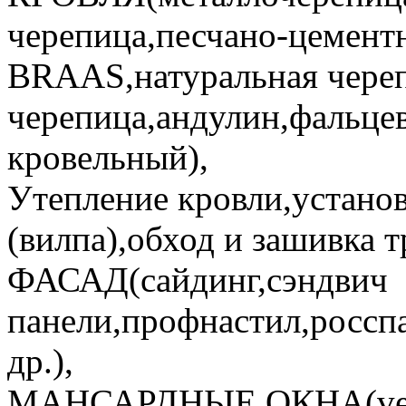
черепица,песчано-цемент
BRAAS,натуральная череп
черепица,андулин,фальце
кровельный),
Утепление кровли,устано
(вилпа),обход и зашивка т
ФАСАД(сайдинг,сэндвич
панели,профнастил,россп
др.),
МАНСАРДНЫЕ ОКНА(velux,