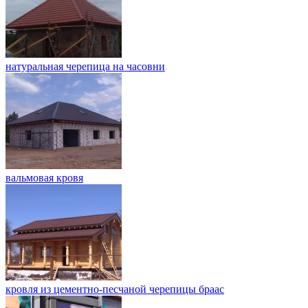
натуральная черепица на часовни
вальмовая кровя
кровля из цементно-песчаной черепицы браас