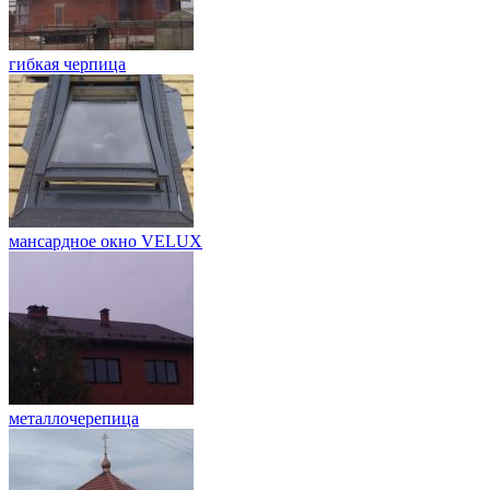
гибкая черпица
мансардное окно VELUX
металлочерепица