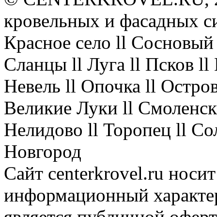
кровельных и фасадных с
Красное село ll Сосновый 
Сланцы ll Луга ll Псков l
Невель ll Опочка ll Остров
Великие Луки ll Смоленск 
Нелидово ll Торопец ll Со
Новгород
Сайт centerkrovel.ru носи
информационный характер
является публичной офер