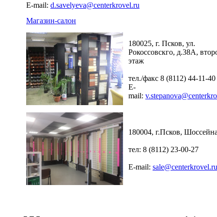
E-mail:
d.savelyeva@centerkrovel.ru
Магазин-салон
180025, г. Псков, ул.
Рокоссовскго, д.38А, втор
этаж
тел./факс 8 (8112) 44-11-40
E-
mail:
v.stepanova@centerkro
180004, г.Псков, Шоссейна
тел: 8 (8112) 23-00-27
E-mail:
sale@centerkrovel.r